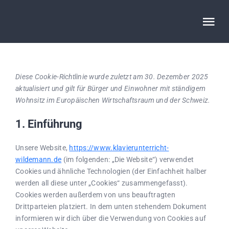
Skip
to
Tog
content
Nav
Startseite
Diese Cookie-Richtlinie wurde zuletzt am 30. Dezember 2025
aktualisiert und gilt für Bürger und Einwohner mit ständigem
Anton Wildemann
Wohnsitz im Europäischen Wirtschaftsraum und der Schweiz.
1. Einführung
Klavierunterricht
Unsere Website,
https://www.klavierunterricht-
wildemann.de
(im folgenden: „Die Website“) verwendet
Preise und Konditionen
Cookies und ähnliche Technologien (der Einfachheit halber
werden all diese unter „Cookies“ zusammengefasst).
Aktuelles
Cookies werden außerdem von uns beauftragten
Drittparteien platziert. In dem unten stehendem Dokument
informieren wir dich über die Verwendung von Cookies auf
Anfahrt und Kontakt