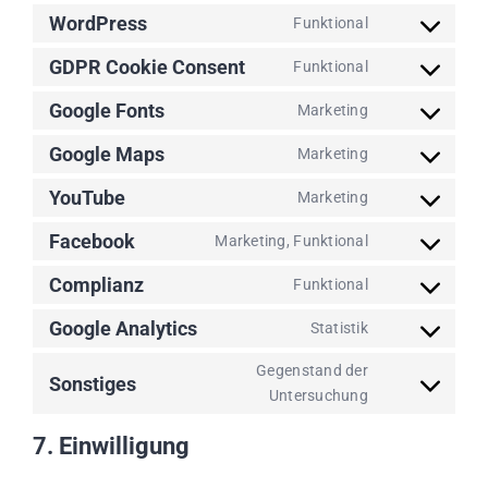
WordPress
Funktional
Consent
to
GDPR Cookie Consent
Funktional
Consent
service
to
Google Fonts
wordpress
Marketing
Consent
service
to
Google Maps
gdpr-
Marketing
Consent
service
cookie-
to
YouTube
google-
Marketing
consent
Consent
service
fonts
to
Facebook
google-
Marketing, Funktional
Consent
service
maps
to
Complianz
youtube
Funktional
Consent
service
to
Google Analytics
facebook
Statistik
Consent
service
to
Gegenstand der
complianz
Sonstiges
service
Consent
Untersuchung
google-
to
analytics
7. Einwilligung
service
sonstiges